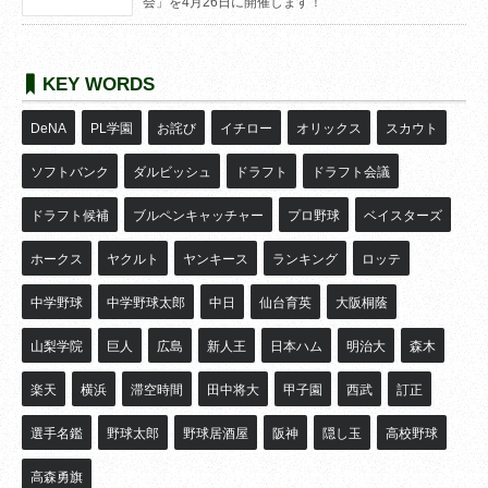
会」を4月26日に開催します！
KEY WORDS
DeNA
PL学園
お詫び
イチロー
オリックス
スカウト
ソフトバンク
ダルビッシュ
ドラフト
ドラフト会議
ドラフト候補
ブルペンキャッチャー
プロ野球
ベイスターズ
ホークス
ヤクルト
ヤンキース
ランキング
ロッテ
中学野球
中学野球太郎
中日
仙台育英
大阪桐蔭
山梨学院
巨人
広島
新人王
日本ハム
明治大
森木
楽天
横浜
滞空時間
田中将大
甲子園
西武
訂正
選手名鑑
野球太郎
野球居酒屋
阪神
隠し玉
高校野球
高森勇旗