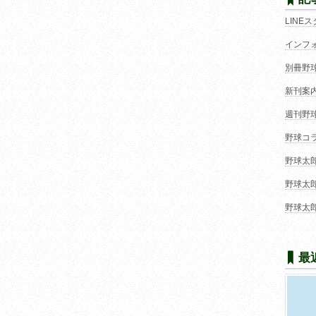
LINE
インフ
別冊野
新刊案
週刊野
野球コ
野球太
野球太
野球太
最