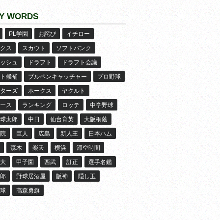
Y WORDS
PL学園
お詫び
イチロー
クス
スカウト
ソフトバンク
ッシュ
ドラフト
ドラフト会議
ト候補
ブルペンキャッチャー
プロ野球
ターズ
ホークス
ヤクルト
ース
ランキング
ロッテ
中学野球
球太郎
中日
仙台育英
大阪桐蔭
院
巨人
広島
新人王
日本ハム
森木
楽天
横浜
滞空時間
大
甲子園
西武
訂正
選手名鑑
郎
野球居酒屋
阪神
隠し玉
球
高森勇旗