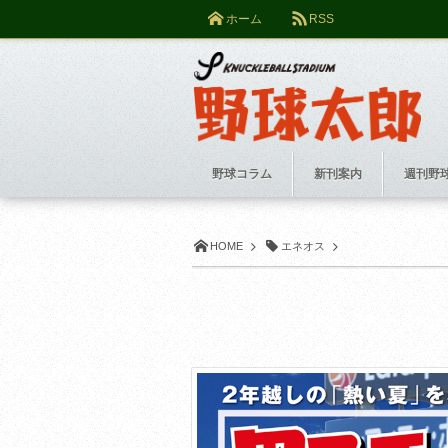
ホーム
RSS
野球コラム
新刊案内
週刊野
HOME
エネオス