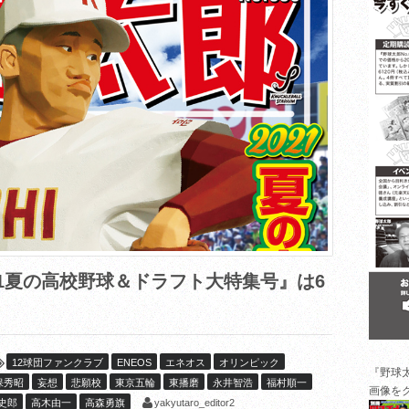
2021夏の高校野球＆ドラフト大特集号』は6
12球団ファンクラブ
ENEOS
エネオス
オリンピック
『野球
保秀昭
妄想
悲願校
東京五輪
東播磨
永井智浩
福村順一
画像を
yakyutaro_editor2
史郎
高木由一
高森勇旗