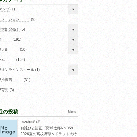
スタンプ
(1)
ォメーション
(9)
球太郎発売！
(5)
内
(191)
球太郎
(10)
ラム
(154)
郎オンラインスクール
(1)
郎推薦店
(31)
郎育児
(3)
近の投稿
More
2026年8月4日
お詫びと訂正『野球太郎No.059
2026夏の高校野球＆ドラフト大特