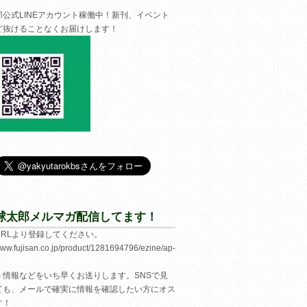
郎公式LINEアカウント稼働中！新刊、イベント
ど抜けることなくお届けします！
球太郎メルマガ配信してます！
URLより登録してください。
/www.fujisan.co.jp/product/1281694796/ezine/ap-
ト情報などをいち早くお送りします。SNSで見
ても、メールで確実に情報を確認したい方にオス
す！