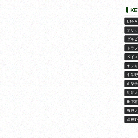
KE
DeNA
オリッ
ダルビ
ドラフ
ベイス
ヤンキ
中学野
山梨学
明治大
田中将
野球太
高校野