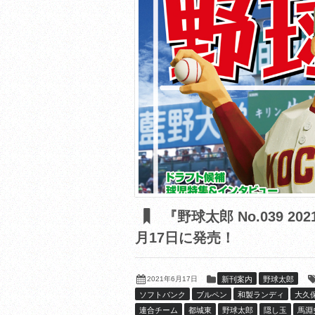
『野球太郎 No.039 
月17日に発売！
2021年6月17日
新刊案内
野球太郎
ソフトバンク
ブルペン
和製ランディ
大久
連合チーム
都城東
野球太郎
隠し玉
馬淵