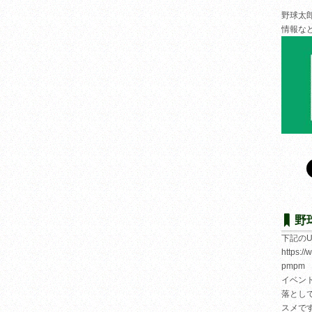
野球太
情報な
野
下記の
https:/
pmpm
イベン
落とし
スメで