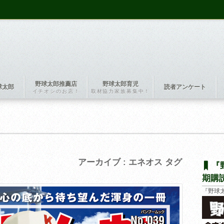
野球太郎推薦店
野球太郎育児
球太郎
読者アンケート
イチオシのお店！
取材協力家族募集中！
アーカイブ : エネオス タグ
『
期購
『野球