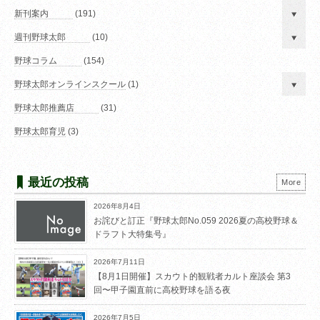
新刊案内
(191)
週刊野球太郎
(10)
野球コラム
(154)
野球太郎オンラインスクール
(1)
野球太郎推薦店
(31)
野球太郎育児
(3)
最近の投稿
More
2026年8月4日
お詫びと訂正『野球太郎No.059 2026夏の高校野球＆
ドラフト大特集号』
2026年7月11日
【8月1日開催】スカウト的観戦者カルト座談会 第3
回〜甲子園直前に高校野球を語る夜
2026年7月5日