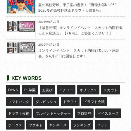
夏の高校野球、甲子園の定番！『野球太郎No.059
2026夏の高校野球＆ドラフト大特集号』
2026年6月29日
【緊急開催】オンラインイベント「スカウト的観戦者
カルト座談会」【7月4日、ご参加ください！】
2026年4月14日
オンラインイベント「スカウト的観戦者カルト座談
会」を4月26日に開催します！
KEY WORDS
DeNA
PL学園
お詫び
イチロー
オリックス
スカウト
ソフトバンク
ダルビッシュ
ドラフト
ドラフト会議
ドラフト候補
ブルペンキャッチャー
プロ野球
ベイスターズ
ホークス
ヤクルト
ヤンキース
ランキング
ロッテ