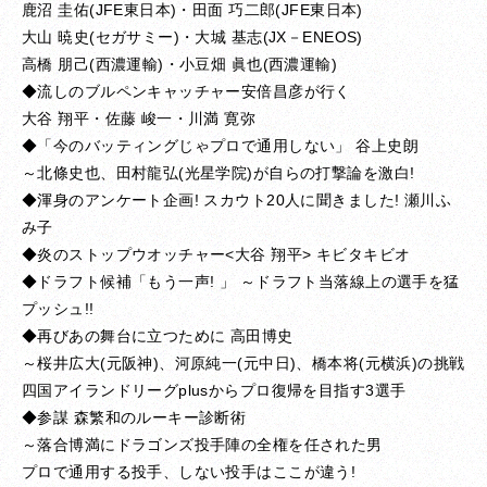
鹿沼 圭佑(JFE東日本)・田面 巧二郎(JFE東日本)
大山 暁史(セガサミー)・大城 基志(JX－ENEOS)
高橋 朋己(西濃運輸)・小豆畑 眞也(西濃運輸)
◆流しのブルペンキャッチャー安倍昌彦が行く
大谷 翔平・佐藤 峻一・川満 寛弥
◆「今のバッティングじゃプロで通用しない」 谷上史朗
～北條史也、田村龍弘(光星学院)が自らの打撃論を激白!
◆渾身のアンケート企画! スカウト20人に聞きました! 瀬川ふ
み子
◆炎のストップウオッチャー<大谷 翔平> キビタキビオ
◆ドラフト候補「もう一声! 」 ～ドラフト当落線上の選手を猛
プッシュ!!
◆再びあの舞台に立つために 高田博史
～桜井広大(元阪神)、河原純一(元中日)、橋本将(元横浜)の挑戦
四国アイランドリーグplusからプロ復帰を目指す3選手
◆参謀 森繁和のルーキー診断術
～落合博満にドラゴンズ投手陣の全権を任された男
プロで通用する投手、しない投手はここが違う!