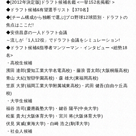
◆[2012年決定版]ドラフト候補名鑑 <一挙152名掲載! >
◆ドラフト候補&有望選手リスト【370名】
◆[チーム構成から独断で選ぶ]プロ野球12球団別・ドラフトの
焦点はここだ!
◆安倍昌彦の一人ドラフト会議
～流しが「1人12役」でドラフト会議をシミュレーション!
◆ドラフト候補&指導者マンツーマン・インタビュー <総勢18
名>
・高校生候補
濱田 達郎(愛知工業大学名電高校)・藤浪 晋太郎(大阪桐蔭高校)
青山 大紀(智辯学園高校)・森 雄大(東福岡高校)
笠原 大芽(福岡工業大学附属城東高校)・武田 健吾(自由ケ丘高
校)
・大学生候補
福谷 浩司(慶應義塾大学)・鍵谷 陽平(中央大学)
松葉 貴大(大阪体育大学)・宮川 将(大阪体育大学)
伏見 寅威(東海大学)・白崎 浩之(駒澤大学)
・社会人候補