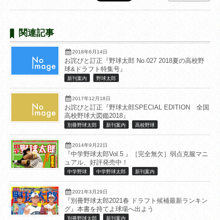
関連記事
2018年6月14日
お詫びと訂正『野球太郎 No.027 2018夏の高校野
球&ドラフト特集号』
新刊案内
野球太郎
2017年12月18日
お詫びと訂正『野球太郎SPECIAL EDITION 全国
高校野球大図鑑2018』
別冊野球太郎
新刊案内
高校野球
2014年9月22日
『中学野球太郎Vol.5 』［完全無欠］弱点克服マニ
ュアル、好評発売中！
中学野球
中学野球太郎
新刊案内
2021年3月29日
『別冊野球太郎2021春 ドラフト候補最新ランキン
グ』本書を持てよ球場へ出よう
別冊野球太郎
新刊案内