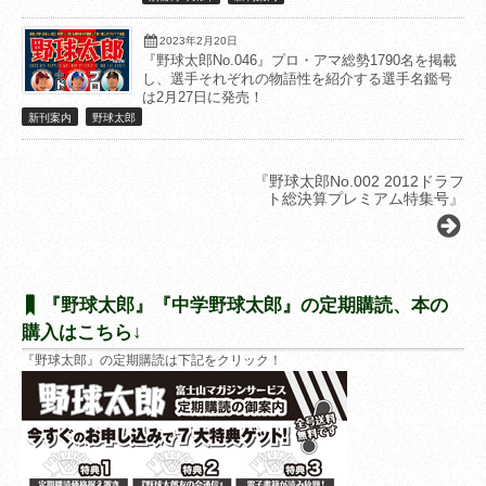
2023年2月20日
『野球太郎No.046』プロ・アマ総勢1790名を掲載
し、選手それぞれの物語性を紹介する選手名鑑号
は2月27日に発売！
新刊案内
野球太郎
『野球太郎No.002 2012ドラフ
ト総決算プレミアム特集号』
『野球太郎』『中学野球太郎』の定期購読、本の
購入はこちら↓
『野球太郎』の定期購読は下記をクリック！