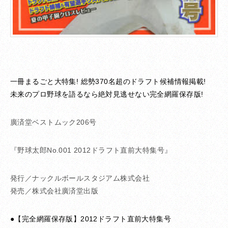
一冊まるごと大特集! 総勢370名超のドラフト候補情報掲載!
未来のプロ野球を語るなら絶対見逃せない完全網羅保存版!
廣済堂ベストムック206号
『野球太郎No.001 2012ドラフト直前大特集号』
発行／ナックルボールスタジアム株式会社
発売／株式会社廣済堂出版
●【完全網羅保存版】2012ドラフト直前大特集号