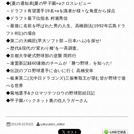
◆[夏の通知表]夏の甲子園+αクロスレビュー
～ドラフト有望選手19名+αを識者が様々な角度から採点
◆ドラフト最下位指名 村瀬秀信
～最後に名前を呼ばれた男の人生。高橋顕法(1992年広島ドラ
フト8位)の場合
◆第二の大嶋匠(早大ソフト部→日本ハム)を探せ!
～歴代&現代の“変わり種”を一斉調査。
◆京都大学硬式野球部の逆襲 岡邦行
～連盟新記録60連敗のチームが「勝つ野球」を知った!
◆伝説のプロ野球選手に会いに行く 高橋安幸
～板東英二(元中日ドラゴンズ)三振奪取王が望む皆が野球で遊
べる世界
◆菊地選手&クロマツテツロウの野球部絵日記
◆甲子園バックネット裏の住人ラガーさん
yakyutaro_editor
2012年10月6日