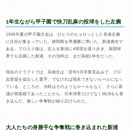
1年生ながら甲子園で快刀乱麻の投球をした左腕
1968年夏の甲子園大会は、ひとりのヒョロッとした長身左腕
に注目が集まっていた。静岡商を準優勝に導いた、新浦壽夫で
ある。プロ入り後は、巨人を筆頭に4球団を渡り歩き、韓国球
界でも活躍した新浦。その当時は、まだ高校1年生だった。
現在のドラフトでは、高校生は「翌年3月卒業見込みで、プロ
志望届を提出した選手」でなければ指名できないルールになっ
ている。ところが、当時はそのようなルールもなく、さらに新
浦が韓国籍であったことから、日本球界だけでなくMLBをも巻
き込んだ、激しい争奪戦が繰り広げられた。
大人たちの身勝手な争奪戦に巻き込まれた新浦