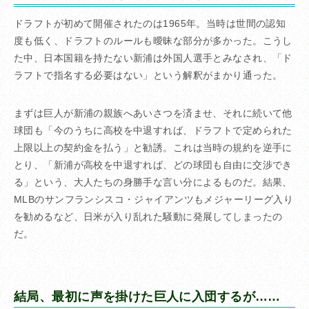
ドラフトが初めて開催されたのは1965年。当時は世間の認知
度も低く、ドラフトのルールも曖昧な部分が多かった。こうし
た中、日本国籍を持たない新浦は外国人選手とみなされ、「ド
ラフトで指名する必要はない」という解釈がまかり通った。
まずは巨人が新浦の親族へあいさつを済ませ、それに続いて他
球団も「今のうちに高校を中退すれば、ドラフトで定められた
上限以上の契約金を払う」と勧誘。これは当時の規約を逆手に
とり、「新浦が高校を中退すれば、どの球団も自由に交渉でき
る」という、大人たちの身勝手な言い分によるものだ。結果、
MLBのサンフランシスコ・ジャイアンツもメジャーリーグ入り
を勧めるなど、日米が入り乱れた騒動に発展してしまったの
だ。
結局、最初に声を掛けた巨人に入団するが……