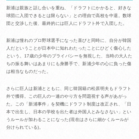
新浦は親族と話し合いを重ね、「ドラフトにかかると、好きな
球団に入団できるとは限らない」との理由で高校を中退。数球
団と交渉した後、最終的には巨人にドラフト外で入団した。
新浦は憧れのプロ野球選手になった喜びと同時に、自分が韓国
人だということが日本中に知れわたったことにひどく傷心した
という。17歳の少年のプライバシーを無視した、当時の大人た
ちの振る舞いはあまりにも身勝手で、新浦少年の心に負った傷
は相当なものだった。
さらに巨人は新浦とともに、同じ韓国籍の松原明夫もドラフト
外で獲得。この巨人の一連のやり方を問題視する声があがっ
た。この「新浦事件」を契機にドラフト制度は改正され、「日
本で出生し、日本の学校を出た者は外国人とみなさない」とい
うルールが加わることになった(現在はさらに細かくルールが
分けられている)。