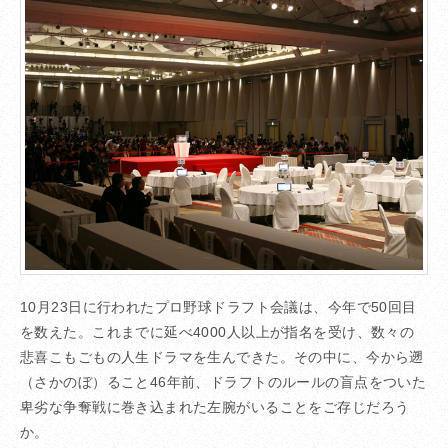
10月23日に行われたプロ野球ドラフト会議は、今年で50回目
を数えた。これまでに延べ4000人以上が指名を受け、数々の
悲喜こもごもの人生ドラマを生んできた。その中に、今から遡
（さかのぼ）ること46年前、ドラフトのルールの盲点をついた
卑劣な争奪戦に巻き込まれた左腕がいることをご存じだろう
か。