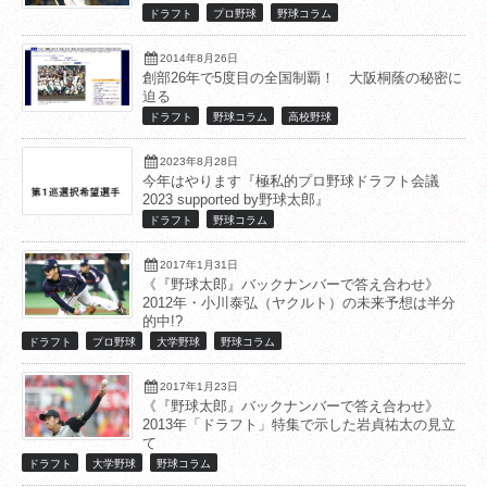
ドラフト
プロ野球
野球コラム
2014年8月26日
創部26年で5度目の全国制覇！ 大阪桐蔭の秘密に
迫る
ドラフト
野球コラム
高校野球
2023年8月28日
今年はやります『極私的プロ野球ドラフト会議
2023 supported by野球太郎』
ドラフト
野球コラム
2017年1月31日
《『野球太郎』バックナンバーで答え合わせ》
2012年・小川泰弘（ヤクルト）の未来予想は半分
的中!?
ドラフト
プロ野球
大学野球
野球コラム
2017年1月23日
《『野球太郎』バックナンバーで答え合わせ》
2013年「ドラフト」特集で示した岩貞祐太の見立
て
ドラフト
大学野球
野球コラム