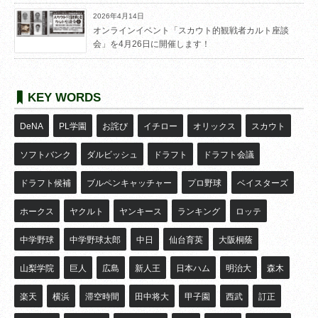
2026年4月14日
オンラインイベント「スカウト的観戦者カルト座談
会」を4月26日に開催します！
KEY WORDS
DeNA
PL学園
お詫び
イチロー
オリックス
スカウト
ソフトバンク
ダルビッシュ
ドラフト
ドラフト会議
ドラフト候補
ブルペンキャッチャー
プロ野球
ベイスターズ
ホークス
ヤクルト
ヤンキース
ランキング
ロッテ
中学野球
中学野球太郎
中日
仙台育英
大阪桐蔭
山梨学院
巨人
広島
新人王
日本ハム
明治大
森木
楽天
横浜
滞空時間
田中将大
甲子園
西武
訂正