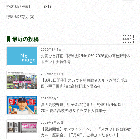
野球太郎推薦店
(31)
野球太郎育児
(3)
最近の投稿
More
2026年8月4日
お詫びと訂正『野球太郎No.059 2026夏の高校野球＆
ドラフト大特集号』
2026年7月11日
【8月1日開催】スカウト的観戦者カルト座談会 第3
回〜甲子園直前に高校野球を語る夜
2026年7月5日
夏の高校野球、甲子園の定番！『野球太郎No.059
2026夏の高校野球＆ドラフト大特集号』
2026年6月29日
【緊急開催】オンラインイベント「スカウト的観戦者
カルト座談会」【7月4日、ご参加ください！】