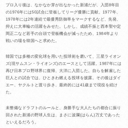
プロ入り後は、なかなか芽が出なかった新浦だが、入団8年目
の1976年には50試合に登板してリーグ優勝に貢献。1977年、
1978年には2年連続で最優秀防御率をマークするなど、先発、
抑えに大車輪の活躍をみせた。しかし、成績不振と西本聖や定
岡正二など若手の台頭で登板機会が減ったため、1984年より
戦いの場を韓国へと求めた。
韓国では多種の変化球を用いた投球術を磨いて、三星ライオン
ズ(現サムスン・ライオンズ)のエースとして活躍。1987年には
再び日本プロ野球界に復帰、大洋に入団した。自らを解雇した
巨人との試合では、ひときわ燃える投球を披露。その後はダイ
エー、ヤクルトと渡り歩き、最終的には41歳まで現役を続け
た。
未整備なドラフトのルールと、身勝手な大人たちの都合に振り
回された新浦の野球人生は、まさに波瀾(はらん)万丈であった
といえるだろう。