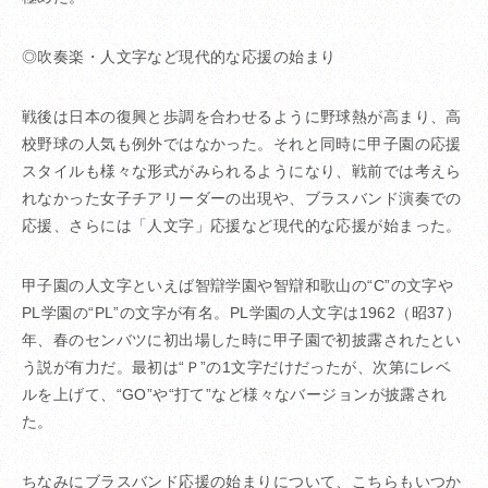
◎吹奏楽・人文字など現代的な応援の始まり
戦後は日本の復興と歩調を合わせるように野球熱が高まり、高
校野球の人気も例外ではなかった。それと同時に甲子園の応援
スタイルも様々な形式がみられるようになり、戦前では考えら
れなかった女子チアリーダーの出現や、ブラスバンド演奏での
応援、さらには「人文字」応援など現代的な応援が始まった。
甲子園の人文字といえば智辯学園や智辯和歌山の“C”の文字や
PL学園の“PL”の文字が有名。PL学園の人文字は1962（昭37）
年、春のセンバツに初出場した時に甲子園で初披露されたとい
う説が有力だ。最初は“Ｐ”の1文字だけだったが、次第にレベ
ルを上げて、“GO”や“打て”など様々なバージョンが披露され
た。
ちなみにブラスバンド応援の始まりについて、こちらもいつか