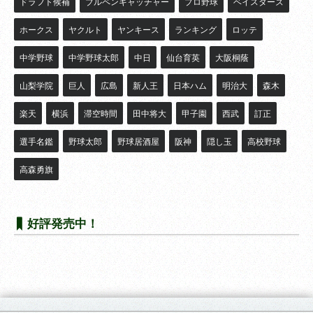
ドラフト候補
ブルペンキャッチャー
プロ野球
ベイスターズ
ホークス
ヤクルト
ヤンキース
ランキング
ロッテ
中学野球
中学野球太郎
中日
仙台育英
大阪桐蔭
山梨学院
巨人
広島
新人王
日本ハム
明治大
森木
楽天
横浜
滞空時間
田中将大
甲子園
西武
訂正
選手名鑑
野球太郎
野球居酒屋
阪神
隠し玉
高校野球
高森勇旗
好評発売中！