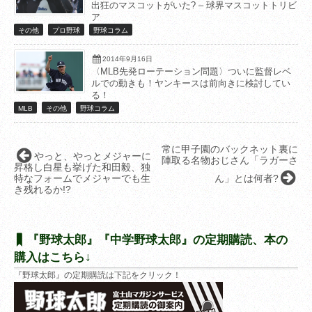
出狂のマスコットがいた? – 球界マスコットトリビ
ア
その他
プロ野球
野球コラム
2014年9月16日
〈MLB先発ローテーション問題〉ついに監督レベ
ルでの動きも！ヤンキースは前向きに検討してい
る！
MLB
その他
野球コラム
常に甲子園のバックネット裏に
やっと、やっとメジャーに
陣取る名物おじさん「ラガーさ
昇格し白星も挙げた和田毅、独
特なフォームでメジャーでも生
ん」とは何者?
き残れるか!?
『野球太郎』『中学野球太郎』の定期購読、本の
購入はこちら↓
『野球太郎』の定期購読は下記をクリック！