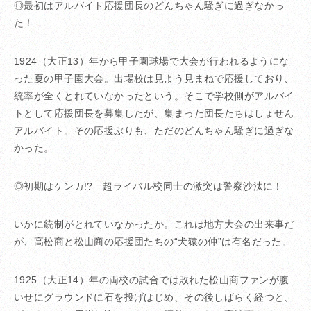
◎最初はアルバイト応援団長のどんちゃん騒ぎに過ぎなかっ
た！
1924（大正13）年から甲子園球場で大会が行われるようにな
った夏の甲子園大会。出場校は見よう見まねで応援しており、
統率が全くとれていなかったという。そこで学校側がアルバイ
トとして応援団長を募集したが、集まった団長たちはしょせん
アルバイト。その応援ぶりも、ただのどんちゃん騒ぎに過ぎな
かった。
◎初期はケンカ!? 超ライバル校同士の激突は警察沙汰に！
いかに統制がとれていなかったか。これは地方大会の出来事だ
が、高松商と松山商の応援団たちの“犬猿の仲”は有名だった。
1925（大正14）年の両校の試合では敗れた松山商ファンが腹
いせにグラウンドに石を投げはじめ、その後しばらく経つと、