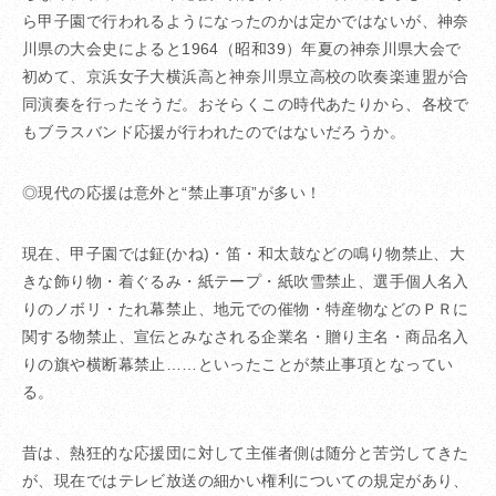
ら甲子園で行われるようになったのかは定かではないが、神奈
川県の大会史によると1964（昭和39）年夏の神奈川県大会で
初めて、京浜女子大横浜高と神奈川県立高校の吹奏楽連盟が合
同演奏を行ったそうだ。おそらくこの時代あたりから、各校で
もブラスバンド応援が行われたのではないだろうか。
◎現代の応援は意外と“禁止事項”が多い！
現在、甲子園では鉦(かね)・笛・和太鼓などの鳴り物禁止、大
きな飾り物・着ぐるみ・紙テープ・紙吹雪禁止、選手個人名入
りのノボリ・たれ幕禁止、地元での催物・特産物などのＰＲに
関する物禁止、宣伝とみなされる企業名・贈り主名・商品名入
りの旗や横断幕禁止……といったことが禁止事項となってい
る。
昔は、熱狂的な応援団に対して主催者側は随分と苦労してきた
が、現在ではテレビ放送の細かい権利についての規定があり、