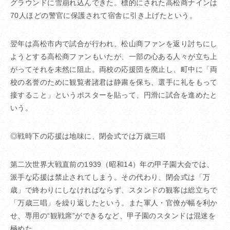
グラウンドに雪崩れ込んできた。標的にされた高松商ナインは
70人ほどの警官に保護されて宿舎に引き上げたという。
翌年は高松市内で試合が行われ、松山商ファンを返り討ちにし
ようとする高松商ファンもいたが、一部の心ある人々が立ち上
がってそれを未然に阻止。両校の応援団を廃止し、町中に「両
校の名誉のために観覧者諸君は静粛を保ち、選手に礼をもって
接すること」というポスターを貼って、円滑に試合を進めたと
いう。
◎戦時下の応援は地味に、閉会式では万歳三唱
第二次世界大戦直前の1939（昭和14）年の甲子園大会では、
派手な応援は禁止されてしまう。その代わり、閉会式は「万
歳」で終わりにしなければならず、スタンドの観客は総立ちで
「万歳三唱」を繰り返したという。また軍人・官僚が幅を利か
せ、専用の“観戦席”ができるなど、甲子園のスタンドは混迷を
極めた。