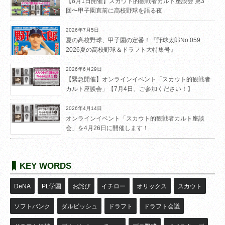
【8月1日開催】スカウト的観戦者カルト座談会 第3
回〜甲子園直前に高校野球を語る夜
2026年7月5日
夏の高校野球、甲子園の定番！『野球太郎No.059
2026夏の高校野球＆ドラフト大特集号』
2026年6月29日
【緊急開催】オンラインイベント「スカウト的観戦者
カルト座談会」【7月4日、ご参加ください！】
2026年4月14日
オンラインイベント「スカウト的観戦者カルト座談
会」を4月26日に開催します！
KEY WORDS
DeNA
PL学園
お詫び
イチロー
オリックス
スカウト
ソフトバンク
ダルビッシュ
ドラフト
ドラフト会議