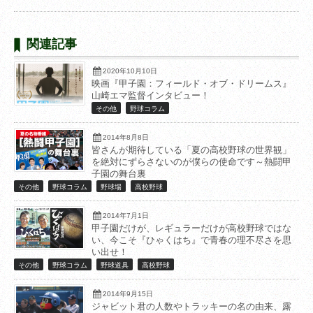
関連記事
2020年10月10日
映画『甲子園：フィールド・オブ・ドリームス』
山崎エマ監督インタビュー！
その他
野球コラム
2014年8月8日
皆さんが期待している「夏の高校野球の世界観」
を絶対にずらさないのが僕らの使命です～熱闘甲
子園の舞台裏
その他
野球コラム
野球場
高校野球
2014年7月1日
甲子園だけが、レギュラーだけが高校野球ではな
い、今こそ『ひゃくはち』で青春の理不尽さを思
い出せ！
その他
野球コラム
野球道具
高校野球
2014年9月15日
ジャビット君の人数やトラッキーの名の由来、露