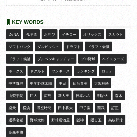
KEY WORDS
DeNA
PL学園
お詫び
イチロー
オリックス
スカウト
ソフトバンク
ダルビッシュ
ドラフト
ドラフト会議
ドラフト候補
ブルペンキャッチャー
プロ野球
ベイスターズ
ホークス
ヤクルト
ヤンキース
ランキング
ロッテ
中学野球
中学野球太郎
中日
仙台育英
大阪桐蔭
山梨学院
巨人
広島
新人王
日本ハム
明治大
森木
楽天
横浜
滞空時間
田中将大
甲子園
西武
訂正
選手名鑑
野球太郎
野球居酒屋
阪神
隠し玉
高校野球
高森勇旗