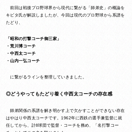
前回は戦後プロ野球界から現代に繋がる「師弟史」の概論を
キビタ氏が解説しましたが、今回は現代のプロ野球から系譜を
たどり、
「昭和の打撃コーチ御三家」
・荒川博コーチ
・中西太コーチ
・山内一弘コーチ
に繋がるラインを整理していきました。
◎どうやってもたどり着く中西太コーチの存在感
師弟関係の系譜を解き明かす上で欠かすことができない存在
はやはり中西太コーチです。1962年に西鉄の選手兼監督に就
任してから、計8球団で監督・コーチを務め、「名打撃コー