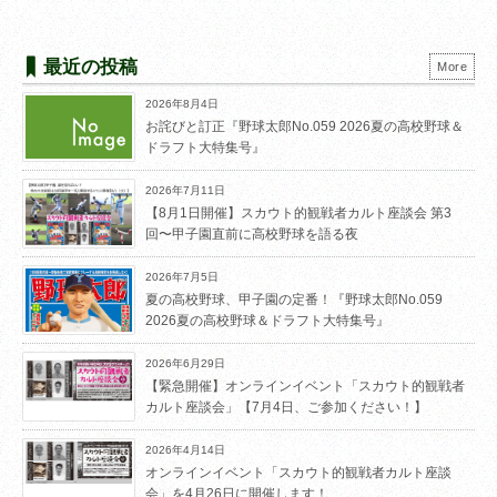
最近の投稿
More
2026年8月4日
お詫びと訂正『野球太郎No.059 2026夏の高校野球＆
ドラフト大特集号』
2026年7月11日
【8月1日開催】スカウト的観戦者カルト座談会 第3
回〜甲子園直前に高校野球を語る夜
2026年7月5日
夏の高校野球、甲子園の定番！『野球太郎No.059
2026夏の高校野球＆ドラフト大特集号』
2026年6月29日
【緊急開催】オンラインイベント「スカウト的観戦者
カルト座談会」【7月4日、ご参加ください！】
2026年4月14日
オンラインイベント「スカウト的観戦者カルト座談
会」を4月26日に開催します！