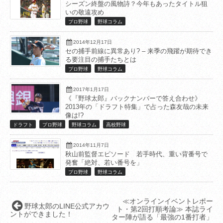
シーズン終盤の風物詩？今年もあったタイトル狙
いの敬遠攻め
プロ野球
野球コラム
2014年12月17日
セの捕手前線に異常あり? – 来季の飛躍が期待でき
る要注目の捕手たちとは
プロ野球
野球コラム
2017年1月17日
《『野球太郎』バックナンバーで答え合わせ》
2013年の「ドラフト特集」で占った森友哉の未来
像は!?
ドラフト
プロ野球
野球コラム
高校野球
2014年11月7日
秋山前監督エピソード 若手時代、重い背番号で
発奮「絶対、若い番号を」
プロ野球
野球コラム
≪オンラインイベントレポー
野球太郎のLINE公式アカウ
ト・第2回打順考論≫ 本誌ライ
ントができました！
ター陣が語る「最強の1番打者」