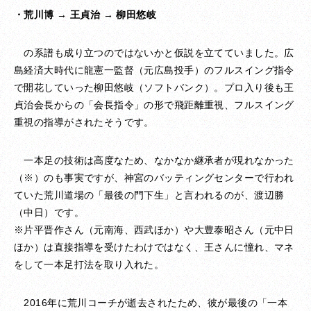
・荒川博 → 王貞治 → 柳田悠岐
の系譜も成り立つのではないかと仮説を立てていました。広
島経済大時代に龍憲一監督（元広島投手）のフルスイング指令
で開花していった柳田悠岐（ソフトバンク）。プロ入り後も王
貞治会長からの「会長指令」の形で飛距離重視、フルスイング
重視の指導がされたそうです。
一本足の技術は高度なため、なかなか継承者が現れなかった
（※）のも事実ですが、神宮のバッティングセンターで行われ
ていた荒川道場の「最後の門下生」と言われるのが、渡辺勝
（中日）です。
※片平晋作さん（元南海、西武ほか）や大豊泰昭さん（元中日
ほか）は直接指導を受けたわけではなく、王さんに憧れ、マネ
をして一本足打法を取り入れた。
2016年に荒川コーチが逝去されたため、彼が最後の「一本