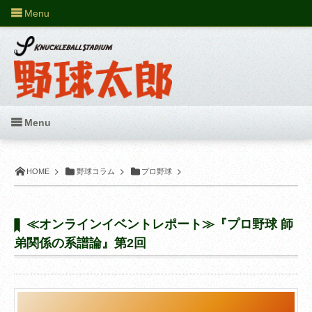
Menu
Menu
HOME
野球コラム
プロ野球
≪オンラインイベントレポート≫『プロ野球 師
弟関係の系譜論』第2回