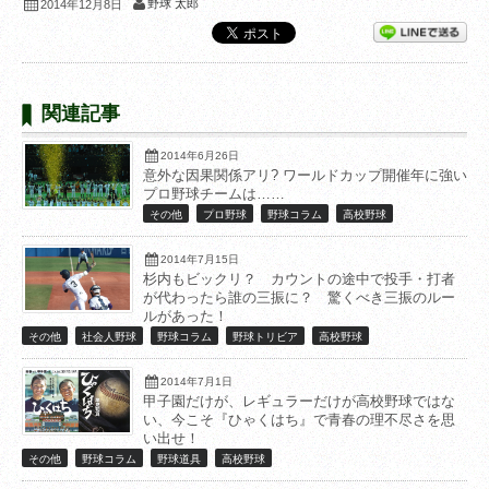
野球 太郎
2014年12月8日
関連記事
2014年6月26日
意外な因果関係アリ? ワールドカップ開催年に強い
プロ野球チームは……
その他
プロ野球
野球コラム
高校野球
2014年7月15日
杉内もビックリ？ カウントの途中で投手・打者
が代わったら誰の三振に？ 驚くべき三振のルー
ルがあった！
その他
社会人野球
野球コラム
野球トリビア
高校野球
2014年7月1日
甲子園だけが、レギュラーだけが高校野球ではな
い、今こそ『ひゃくはち』で青春の理不尽さを思
い出せ！
その他
野球コラム
野球道具
高校野球