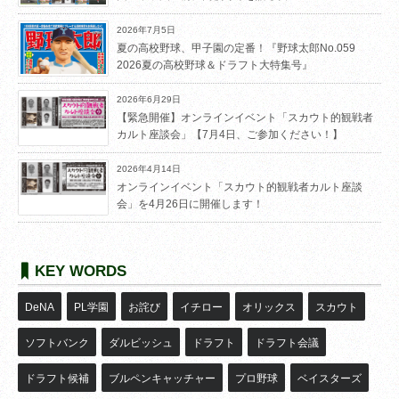
2026年7月5日
夏の高校野球、甲子園の定番！『野球太郎No.059
2026夏の高校野球＆ドラフト大特集号』
2026年6月29日
【緊急開催】オンラインイベント「スカウト的観戦者
カルト座談会」【7月4日、ご参加ください！】
2026年4月14日
オンラインイベント「スカウト的観戦者カルト座談
会」を4月26日に開催します！
KEY WORDS
DeNA
PL学園
お詫び
イチロー
オリックス
スカウト
ソフトバンク
ダルビッシュ
ドラフト
ドラフト会議
ドラフト候補
ブルペンキャッチャー
プロ野球
ベイスターズ