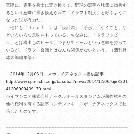
軍隊に、選手を兵士に置き換えて、野球の選手を球団に徴兵す
るという意味に置き換えられて「ドラフト制度」と呼ぶように
なった説が有力だ。
他にも「ｄｒａｆｔ」は「設計図」「手形」「引くこと」な
どいろいろな意味をもっている。ちなみに、「ドラフトビー
ル」とは樽出しのビール、つまり生ビールという意味を持って
いるが、ドラフト会議とはなんら関係がないという。（週刊野
球太郎編集部）
・2014年12月06日 スポニチアネックス提供記事
http://www.sponichi.co.jp/baseball/news/2014/12/06/kiji/K201
41206009409170.html
※イマジニア株式会社ナックルボールスタジアムが著作権その
他の権利を有する記事コンテンツを、スポニチアネックスで配
信したものです。