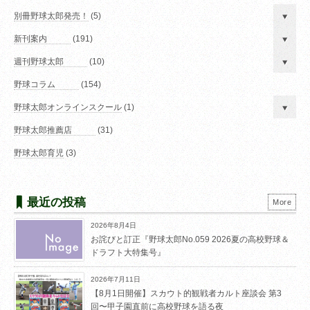
別冊野球太郎発売！
(5)
新刊案内
(191)
週刊野球太郎
(10)
野球コラム
(154)
野球太郎オンラインスクール
(1)
野球太郎推薦店
(31)
野球太郎育児
(3)
最近の投稿
More
2026年8月4日
お詫びと訂正『野球太郎No.059 2026夏の高校野球＆
ドラフト大特集号』
2026年7月11日
【8月1日開催】スカウト的観戦者カルト座談会 第3
回〜甲子園直前に高校野球を語る夜