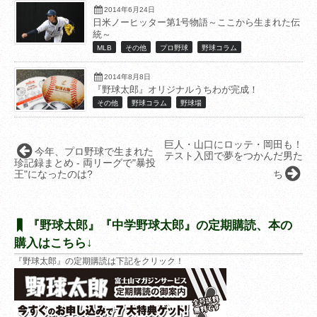
2014年6月24日
日米ノーヒッター第1号物語～ここから生まれた伝
統～
MLB
その他
プロ野球
野球コラム
2014年8月8日
『野球太郎』オリジナルうちわが完成！
その他
野球コラム
野球場
巨人・山口にロッテ・岡田も！
今年、プロ野球で生まれた
テスト入団で夢をつかんだ男た
珍記録まとめ - 両リーグで"暴投
王"になったのは?
ち
『野球太郎』『中学野球太郎』の定期購読、本の
購入はこちら↓
『野球太郎』の定期購読は下記をクリック！