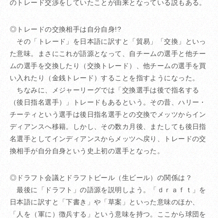
のトレード交渉をしていたことが由来となっている説もある。
◎トレードの交換相手は自分自身!?
その「トレード」を日本語に訳すと「貿易」「交換」といっ
た意味。まさにこれが語源となって、自チームの選手と他チー
ムの選手を交換したり（交換トレード）、他チームの選手を買
い入れたり（金銭トレード）することを指すようになった。
ちなみに、メジャーリーグでは「交換選手は後で指名する
（後日指名選手）」トレードもあるという。その昔、ハリー・
チーティという選手は後日指名選手との交換でメッツからイン
ディアンスへ移籍。しかし、その数カ月後、またしても後日指
名選手としてインディアンスからメッツへ戻り、トレードの交
換相手が自分自身という史上初の選手となった。
◎ドラフト会議とドラフトビール（生ビール）の関係は？
最後に「ドラフト」の語源を説明しよう。「ｄｒａｆｔ」を
日本語に訳すと「下書き」や「草案」といった意味のほか、
「人を（軍に）徴兵する」という意味を持つ。ここから球団を