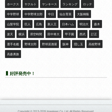
ホークス
ヤクルト
ヤンキース
ランキング
ロッテ
中学野球
中学野球太郎
中日
仙台育英
大阪桐蔭
山梨学院
巨人
広島
新人王
日本ハム
明治大
森木
楽天
横浜
滞空時間
田中将大
甲子園
西武
訂正
選手名鑑
野球太郎
野球居酒屋
阪神
隠し玉
高校野球
高森勇旗
好評発売中！
Copyright © 2013-2026
Imagineer Co.,Ltd. All Rights Reserved.