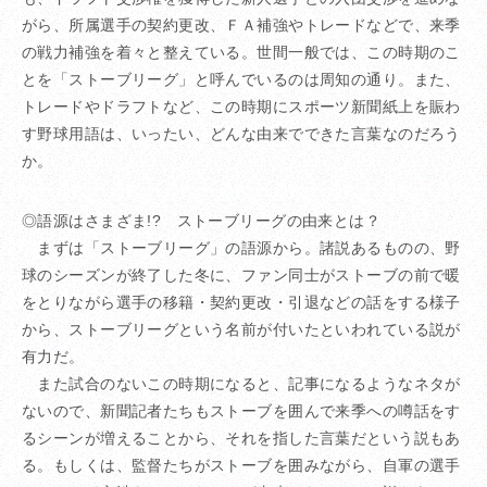
がら、所属選手の契約更改、ＦＡ補強やトレードなどで、来季
の戦力補強を着々と整えている。世間一般では、この時期のこ
とを「ストーブリーグ」と呼んでいるのは周知の通り。また、
トレードやドラフトなど、この時期にスポーツ新聞紙上を賑わ
す野球用語は、いったい、どんな由来でできた言葉なのだろう
か。
◎語源はさまざま!? ストーブリーグの由来とは？
まずは「ストーブリーグ」の語源から。諸説あるものの、野
球のシーズンが終了した冬に、ファン同士がストーブの前で暖
をとりながら選手の移籍・契約更改・引退などの話をする様子
から、ストーブリーグという名前が付いたといわれている説が
有力だ。
また試合のないこの時期になると、記事になるようなネタが
ないので、新聞記者たちもストーブを囲んで来季への噂話をす
るシーンが増えることから、それを指した言葉だという説もあ
る。もしくは、監督たちがストーブを囲みながら、自軍の選手